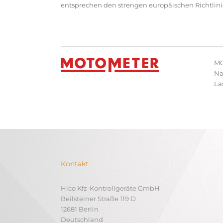
entsprechen den strengen europäischen Richtlini
MO
Na
La
Kontakt
Hico Kfz-Kontrollgeräte GmbH
Beilsteiner Straße 119 D
12681 Berlin
Deutschland