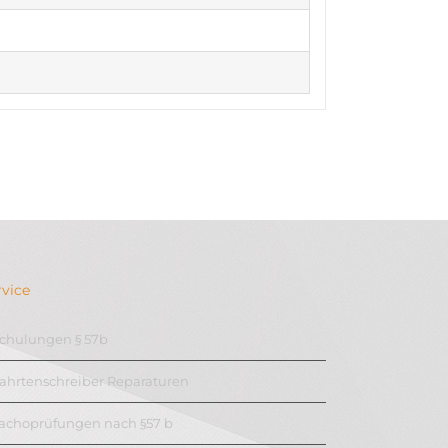
rvice
chulungen § 57b
ahrtenschreiber Reparaturen
achoprüfungen nach §57 b