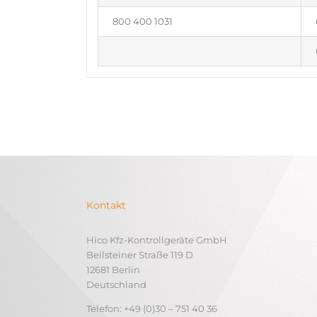
800 400 1031
Kontakt
Hico Kfz-Kontrollgeräte GmbH
Beilsteiner Straße 119 D
12681 Berlin
Deutschland
Telefon: +49 (0)30 – 751 40 36