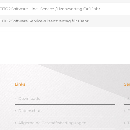
CITO2 Software – incl. Service-/Lizenzvertrag für 1 Jahr
CITO2 Software Service-/Lizenzvertrag für 1 Jahr
Links
Se
Downloads
S
Datenschutz
F
Allgemeine Geschäftsbedingungen
T