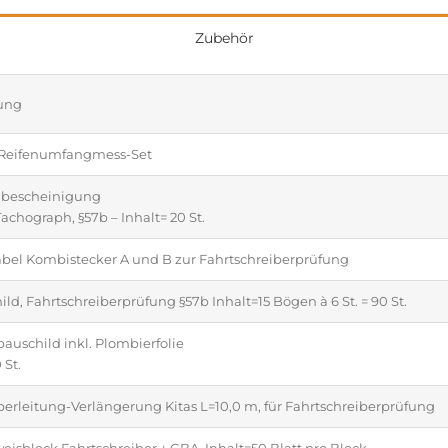
Zubehör
ung
 Reifenumfangmess-Set
bescheinigung
Tachograph, §57b – Inhalt= 20 St.
bel Kombistecker A und B zur Fahrtschreiberprüfung
ld, Fahrtschreiberprüfung §57b Inhalt=15 Bögen à 6 St. = 90 St.
auschild inkl. Plombierfolie
 St.
erleitung-Verlängerung Kitas L=10,0 m, für Fahrtschreiberprüfung