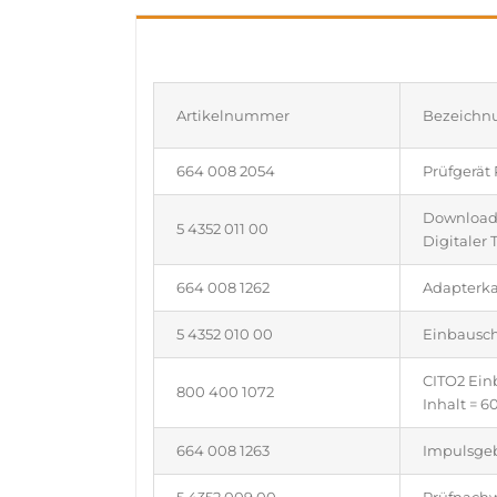
Artikelnummer
Bezeichn
664 008 2054
Prüfgerät
Download
5 4352 011 00
Digitaler 
664 008 1262
Adapterka
5 4352 010 00
Einbauschi
CITO2 Einb
800 400 1072
Inhalt = 60
664 008 1263
Impulsgeb