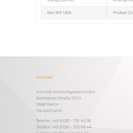
5 4352 009 00
Prüfnachwe
664 910 1269
Prüfset Co
Kontakt
Hico Kfz-Kontrollgeräte GmbH
Beilsteiner Straße 119 D
12681 Berlin
Deutschland
Telefon: +49 (0)30 – 751 40 36
Telefax: +49 (0)30 – 752 09 44