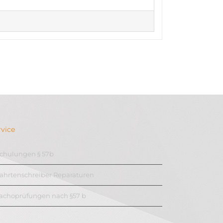
rvice
chulungen § 57b
ahrtenschreiber Reparaturen
achoprüfungen nach §57 b