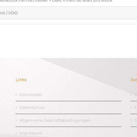
isblock Fahrtschreiber + GBA, Inhalt=50 Blatt pro Block
nti / VDO
Links
Se
Downloads
S
Datenschutz
F
Allgemeine Geschäftsbedingungen
T
Impressum