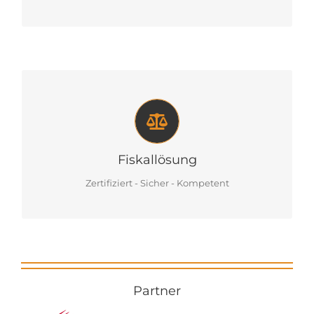
Fiskallösung
Mit uns erfüllen Sie die aktuellen gesetzlichen
Anforderungen gemäß Schreiben des BMF für die
fiskaltaugliche Datenspeicherung.
Fiskallösung
Zertifiziert - Sicher - Kompetent
Mehr
Partner