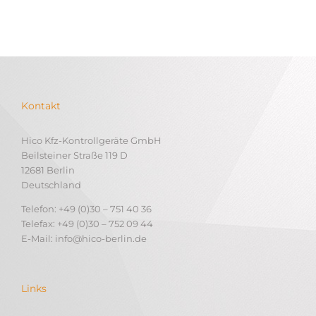
Kontakt
Hico Kfz-Kontrollgeräte GmbH
Beilsteiner Straße 119 D
12681 Berlin
Deutschland
Telefon: +49 (0)30 – 751 40 36
Telefax: +49 (0)30 – 752 09 44
E-Mail: info@hico-berlin.de
Links