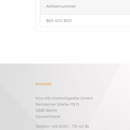
Artikelnummer
800 400 3001
Kontakt
Hico Kfz-Kontrollgeräte GmbH
Beilsteiner Straße 119 D
12681 Berlin
Deutschland
Telefon: +49 (0)30 – 751 40 36