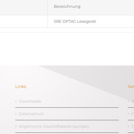
Bezeichnung
SRE OPTAC Lesegerät
Links
Se
Downloads
S
Datenschutz
F
Allgemeine Geschäftsbedingungen
T