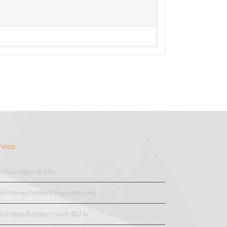
rvice
chulungen § 57b
ahrtenschreiber Reparaturen
achoprüfungen nach §57 b