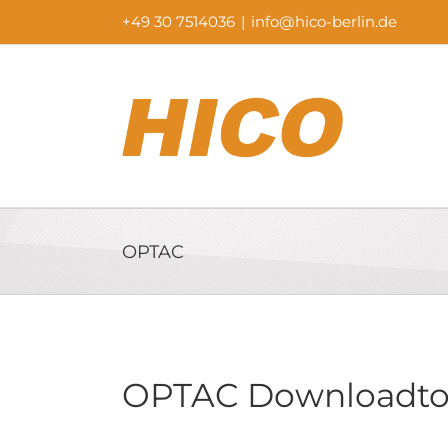
Skip
+49 30 7514036
|
info@hico-berlin.de
to
content
OPTAC
OPTAC Downloadto