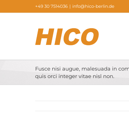
Skip
+49 30 7514036
|
info@hico-berlin.de
to
content
Fusce nisi augue, malesuada in co
quis orci integer vitae nisl non.