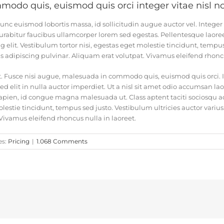
odo quis, euismod quis orci integer vitae nisl n
unc euismod lobortis massa, id sollicitudin augue auctor vel. Integer 
urabitur faucibus ullamcorper lorem sed egestas. Pellentesque laoreet
elit. Vestibulum tortor nisi, egestas eget molestie tincidunt, tempus 
s adipiscing pulvinar. Aliquam erat volutpat. Vivamus eleifend rhoncu
usce nisi augue, malesuada in commodo quis, euismod quis orci. In
d elit in nulla auctor imperdiet. Ut a nisl sit amet odio accumsan lao
sapien, id congue magna malesuada ut. Class aptent taciti sociosqu ad
estie tincidunt, tempus sed justo. Vestibulum ultricies auctor varius
 Vivamus eleifend rhoncus nulla in laoreet.
es:
Pricing
|
1.068 Comments