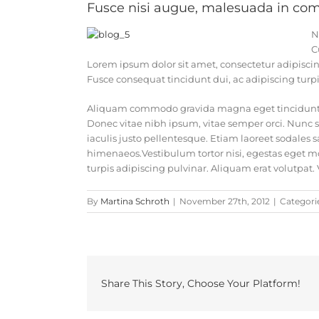
Fusce nisi augue, malesuada in comm
N
C
Lorem ipsum dolor sit amet, consectetur adipiscing 
Fusce consequat tincidunt dui, ac adipiscing turpi
Aliquam commodo gravida magna eget tincidunt. F
Donec vitae nibh ipsum, vitae semper orci. Nunc se
iaculis justo pellentesque. Etiam laoreet sodales 
himenaeos.Vestibulum tortor nisi, egestas eget mol
turpis adipiscing pulvinar. Aliquam erat volutpat.
By
Martina Schroth
|
November 27th, 2012
|
Categori
Share This Story, Choose Your Platform!