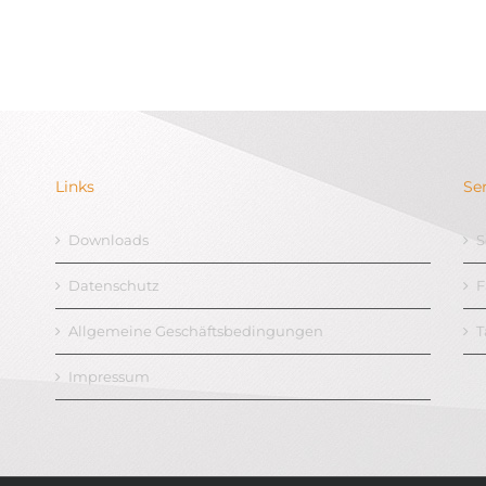
Links
Se
Downloads
S
Datenschutz
F
Allgemeine Geschäftsbedingungen
T
Impressum