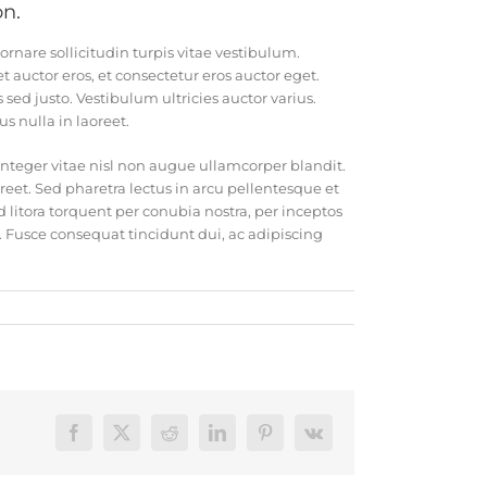
on.
ornare sollicitudin turpis vitae vestibulum.
 auctor eros, et consectetur eros auctor eget.
sed justo. Vestibulum ultricies auctor varius.
s nulla in laoreet.
teger vitae nisl non augue ullamcorper blandit.
reet. Sed pharetra lectus in arcu pellentesque et
 litora torquent per conubia nostra, per inceptos
. Fusce consequat tincidunt dui, ac adipiscing
Facebook
X
Reddit
LinkedIn
Pinterest
Vk