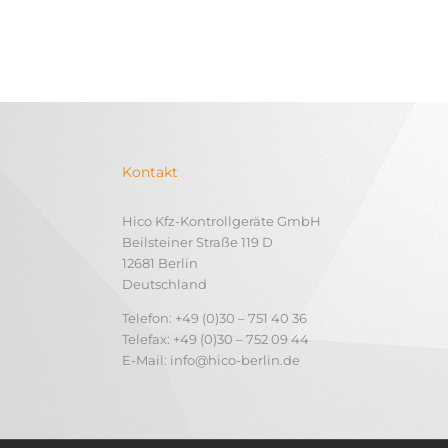
Kontakt
Hico Kfz-Kontrollgeräte GmbH
Beilsteiner Straße 119 D
12681 Berlin
Deutschland
Telefon: +49 (0)30 – 751 40 36
Telefax: +49 (0)30 – 752 09 44
E-Mail: info@hico-berlin.de