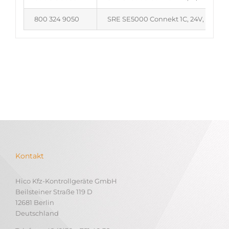
800 324 9050
SRE SE5000 Connekt 1C, 24V, GGVS,
Kontakt
Hico Kfz-Kontrollgeräte GmbH
Beilsteiner Straße 119 D
12681 Berlin
Deutschland