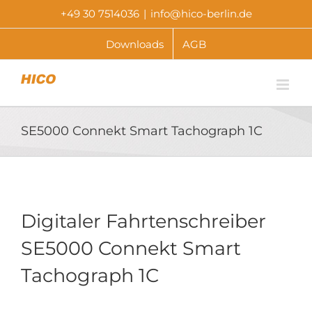
Skip
+49 30 7514036
|
info@hico-berlin.de
to
content
Downloads
AGB
SE5000 Connekt Smart Tachograph 1C
Digitaler Fahrtenschreiber
SE5000 Connekt Smart
Tachograph 1C